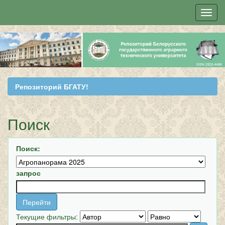
Skip
navigation
Репозиторий БГАТУ!
Поиск
Поиск:
запрос
Текущие фильтры: