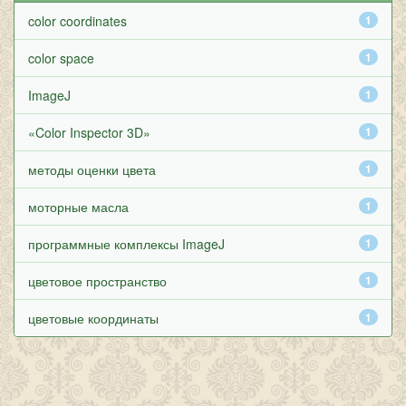
color coordinates
1
color space
1
ImageJ
1
«Color Inspector 3D»
1
методы оценки цвета
1
моторные масла
1
программные комплексы ImageJ
1
цветовое пространство
1
цветовые координаты
1