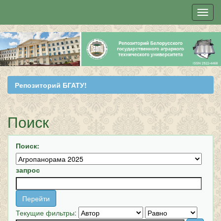
Skip
navigation
Репозиторий БГАТУ!
Поиск
Поиск:
запрос
Текущие фильтры: