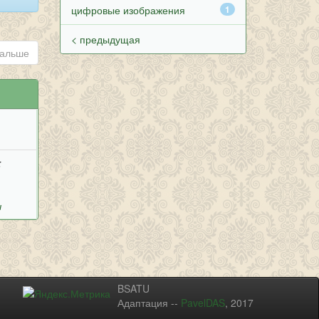
цифровые изображения
1
< предыдущая
альше
;
ч
BSATU
Адаптация --
PavelDAS
, 2017