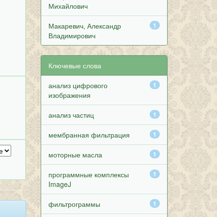
Михайлович
Макаревич, Александр
1
Владимирович
Ключевые слова
анализ цифрового
1
изображения
анализ частиц
1
мембранная фильтрация
1
моторные масла
1
программные комплексы
1
ImageJ
фильтрограммы
1