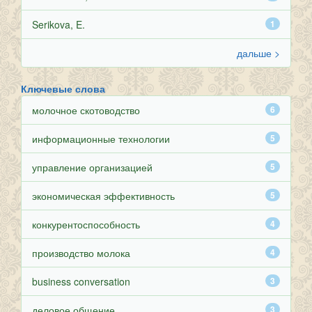
Serikova, E.
1
дальше >
Ключевые слова
молочное скотоводство
6
информационные технологии
5
управление организацией
5
экономическая эффективность
5
конкурентоспособность
4
производство молока
4
business conversation
3
деловое общение
3