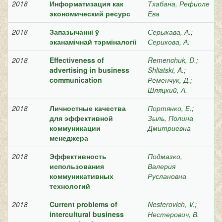
2018
Информатизация как
Тхабана, Рефиоле
экономический ресурс
Ева
2018
Запазычанні ў
Серыкава, А.
;
эканамічнай тэрміналогіі
Серикова, А.
2018
Effectiveness of
Remenchuk, D.
;
advertising in business
Shliatski, A.
;
communication
Ременчук, Д.
;
Шляцкий, А.
2018
Личностные качества
Портянко, Е.
;
для эффективной
Зыль, Полина
коммуникации
Дмитриевна
менеджера
2018
Эффективность
Подмазко,
использования
Валерия
коммуникативных
Руслановна
технологий
2018
Current problems of
Nesterovich, V.
;
intercultural business
Нестерович, В.