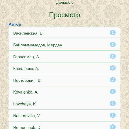
дальше >
Просмотр
Автор
Василевская, Е.
3
Байраммамедов, Мердан
2
Герасимец, А.
2
Коваленко, А.
2
Нестерович, В.
2
Kovalenko, A.
1
Lovchaya, K.
1
Nesterovich, V.
1
Remenchuk, D.
1