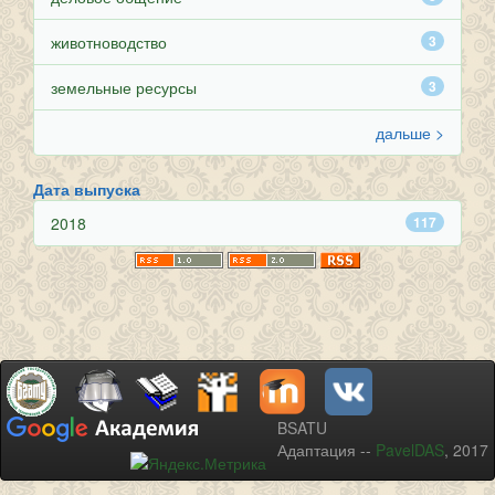
животноводство
3
земельные ресурсы
3
дальше >
Дата выпуска
2018
117
BSATU
Адаптация --
PavelDAS
, 2017