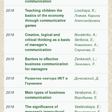
communication
2018
Teaching children the
Lovchaya, K.
;
basics of the economy
Ловчая, Карина
through communicative
Александровна
games
2018
Creative, logical and
Kovalenko, A.
;
critical thinking as a basis
Serikova, E.
;
of manager's
Коваленко, А.
;
communication
Серикова, Е.
2018
Barriers to effective
Zenkevich, L.
;
business communication
Зенкевич, Л.
for managers
2018
Развитие сектора ИКТ в
Дичковский, Д.
Германии
2018
Main types of business
Varabyeva, E.
;
communication
Воробьева, Е.
2018
The significance of
Vasilevskaya, E.
;
manager's intercultural
Василевская, Е.