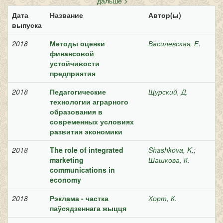
дальше >
Дата
Название
Автор(ы)
выпуска
2018
Методы оценки
Василевская, Е.
финансовой
устойчивости
предприятия
2018
Педагогические
Щурский, Д.
технологии аграрного
образования в
современных условиях
развития экономики
2018
The role of integrated
Shashkova, K.
;
marketing
Шашкова, К.
communications in
economy
2018
Рэклама - частка
Хорт, К.
паўсядзеннага жыцця