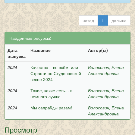
назад
1
дальше
Найденные ресурсы:
Дата
Название
Автор(ы)
выпуска
2024
Качество – во всём! или
Волосович, Елена
Страсти по Студенческой
Александровна
весне 2024
2024
Такие, какие есть… и
Волосович, Елена
немного лучше
Александровна
2024
Мы сапраўды разам!
Волосович, Елена
Александровна
Просмотр