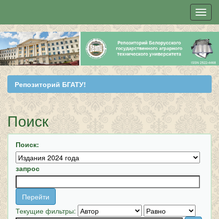
Skip
navigation
Репозиторий БГАТУ!
Поиск
Поиск:
запрос
Текущие фильтры: