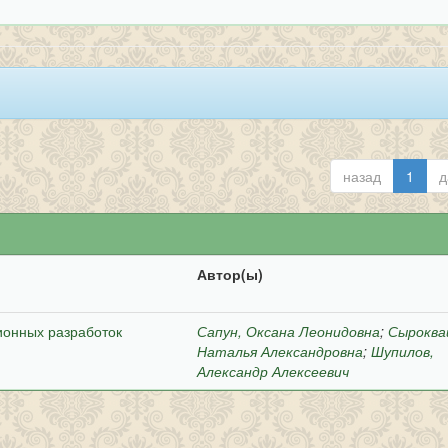
назад
1
д
Автор(ы)
ионных разработок
Сапун, Оксана Леонидовна
;
Сыроква
Наталья Александровна
;
Шупилов,
Александр Алексеевич