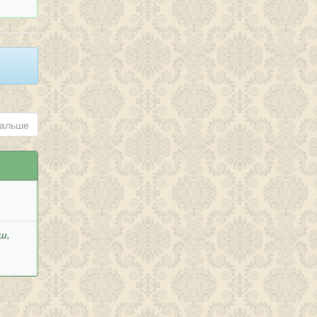
альше
ш,