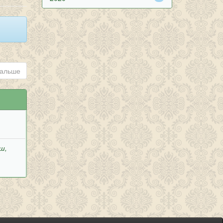
альше
ш,