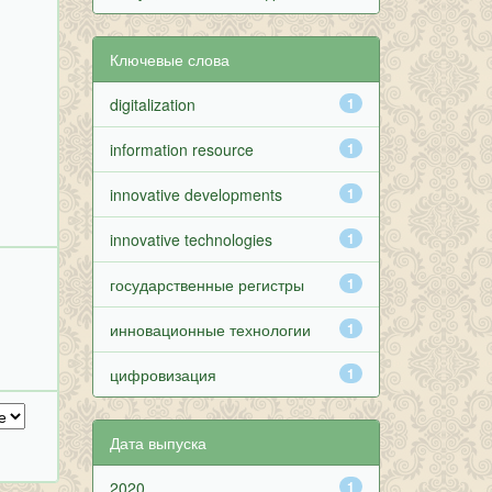
Ключевые слова
digitalization
1
information resource
1
innovative developments
1
innovative technologies
1
государственные регистры
1
инновационные технологии
1
цифровизация
1
Дата выпуска
2020
1