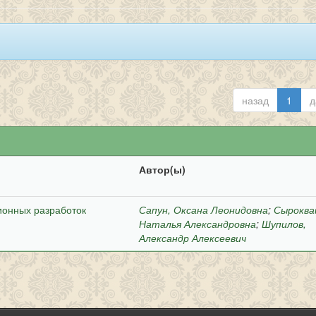
назад
1
д
Автор(ы)
ионных разработок
Сапун, Оксана Леонидовна
;
Сыроква
Наталья Александровна
;
Шупилов,
Александр Алексеевич