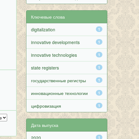
Ключевые слова
digitalization
1
innovative developments
1
innovative technologies
1
state registers
1
государственные регистры
1
инновационные технологии
1
цифровизация
1
Дата выпуска
2020
1