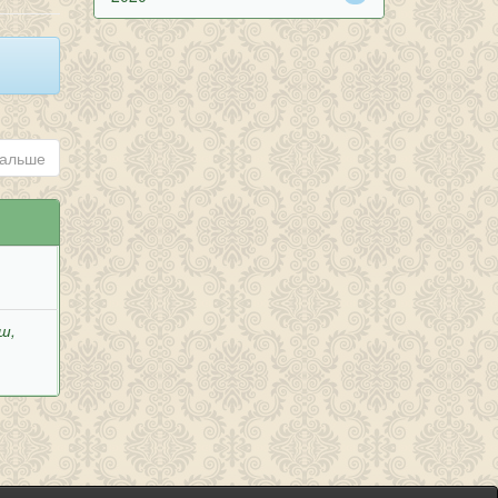
альше
ш,