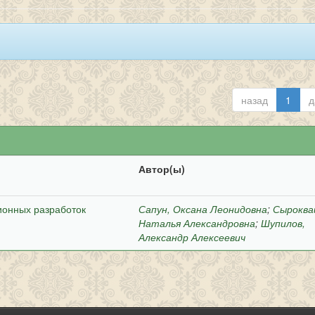
назад
1
д
Автор(ы)
ионных разработок
Сапун, Оксана Леонидовна
;
Сыроква
Наталья Александровна
;
Шупилов,
Александр Алексеевич