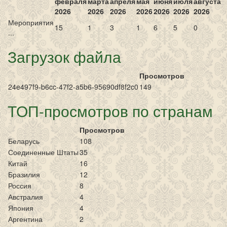
февраля
марта
апреля
мая
июня
июля
августа
2026
2026
2026
2026
2026
2026
2026
Мероприятия
15
1
3
1
6
5
0
...
Загрузок файла
Просмотров
24e497f9-b6cc-47f2-a5b6-95690df8f2c0
149
ТОП-просмотров по странам
Просмотров
Беларусь
108
Соединенные Штаты
35
Китай
16
Бразилия
12
Россия
8
Австралия
4
Япония
4
Аргентина
2