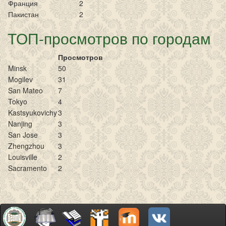
Франция
2
Пакистан
2
ТОП-просмотров по городам
Просмотров
Minsk
50
Mogilev
31
San Mateo
7
Tokyo
4
Kastsyukovichy
3
Nanjing
3
San Jose
3
Zhengzhou
3
Louisville
2
Sacramento
2