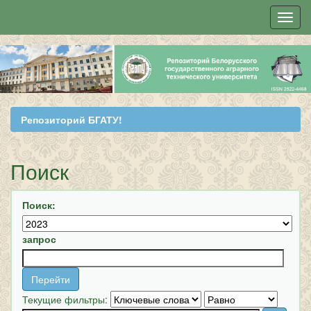
Skip
navigation
Репозиторий БГАТУ!
Поиск
Поиск:
запрос
Текущие фильтры: