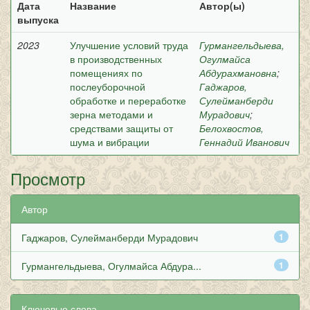
Дата
Название
Автор(ы)
выпуска
2023
Улучшение условий труда
Гурмангельдыева,
в производственных
Огулмайса
помещениях по
Абдурахмановна
;
послеуборочной
Гаджаров,
обработке и переработке
Сулейманберди
зерна методами и
Мурадович
;
средствами защиты от
Белохвостов,
шума и вибрации
Геннадий Иванович
Просмотр
Автор
Гаджаров, Сулейманберди Мурадович
1
Гурмангельдыева, Огулмайса Абдура...
1
Ключевые слова