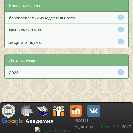
Ключевые слова
безопасность жизнедеятельности
1
глушители шума
1
защита от шума
1
Дата выпуска
2023
1
BSATU
Адаптация --
PavelDAS
, 2017