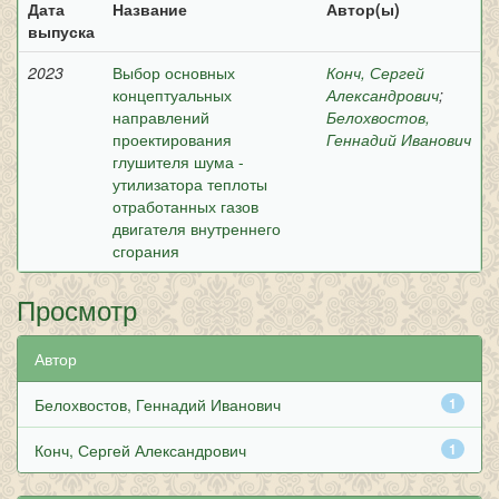
Дата
Название
Автор(ы)
выпуска
2023
Выбор основных
Конч, Сергей
концептуальных
Александрович
;
направлений
Белохвостов,
проектирования
Геннадий Иванович
глушителя шума -
утилизатора теплоты
отработанных газов
двигателя внутреннего
сгорания
Просмотр
Автор
Белохвостов, Геннадий Иванович
1
Конч, Сергей Александрович
1