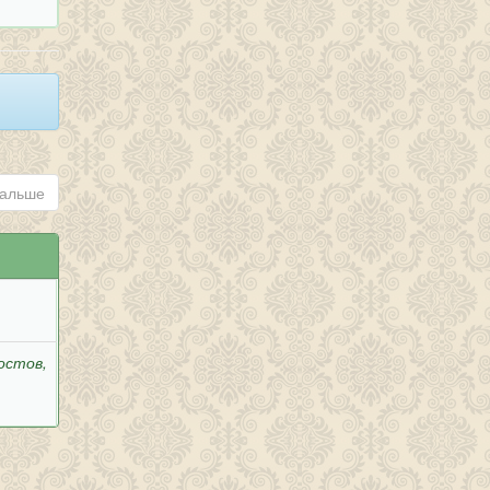
альше
остов,