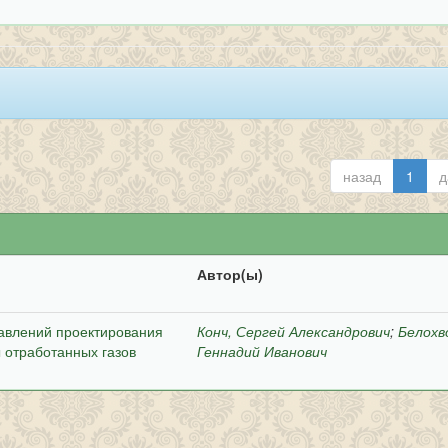
назад
1
д
Автор(ы)
авлений проектирования
Конч, Сергей Александрович
;
Белохв
 отработанных газов
Геннадий Иванович