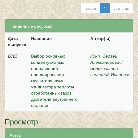
назад
1
дальше
Найденные ресурсы:
Дата
Название
Автор(ы)
выпуска
2023
Выбор основных
Конч, Сергей
концептуальных
Александрович
;
направлений
Белохвостов,
проектирования
Геннадий Иванович
глушителя шума -
утилизатора теплоты
отработанных газов
двигателя внутреннего
сгорания
Просмотр
Автор