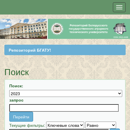
Skip
navigation
Репозиторий БГАТУ!
Поиск
Поиск:
запрос
Текущие фильтры: