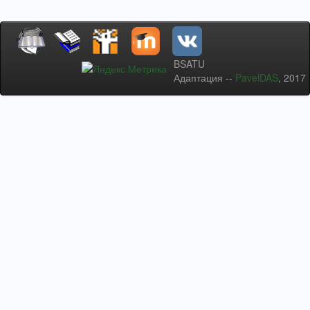
BSATU
Адаптация --
PavelDAS
, 2017