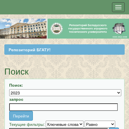
Skip
navigation
Репозиторий БГАТУ!
Поиск
Поиск:
запрос
Текущие фильтры: