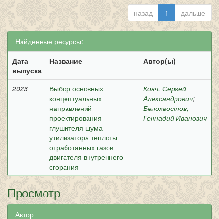
назад
1
дальше
Найденные ресурсы:
Дата
Название
Автор(ы)
выпуска
2023
Выбор основных
Конч, Сергей
концептуальных
Александрович
;
направлений
Белохвостов,
проектирования
Геннадий Иванович
глушителя шума -
утилизатора теплоты
отработанных газов
двигателя внутреннего
сгорания
Просмотр
Автор