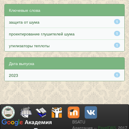
Ключевые слова
защита от шума
1
проектирование глушителей шума
1
утилизаторы теплоты
1
Дата выпуска
2023
1
BSATU
Адаптация --
PavelDAS
, 2017