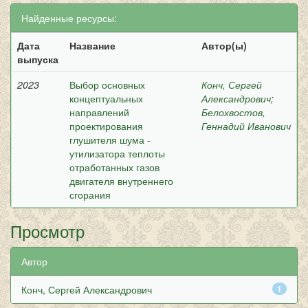
Найденные ресурсы:
Дата
Название
Автор(ы)
выпуска
2023
Выбор основных
Конч, Сергей
концептуальных
Александрович
;
направлений
Белохвостов,
проектирования
Геннадий Иванович
глушителя шума -
утилизатора теплоты
отработанных газов
двигателя внутреннего
сгорания
Просмотр
Автор
Конч, Сергей Александрович
1