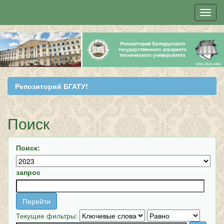
Skip
navigation
Репозиторий БГАТУ!
Поиск
Поиск:
запрос
Текущие фильтры: