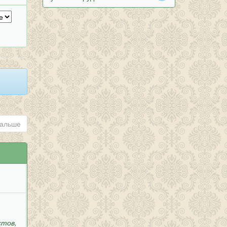
альше
стов,