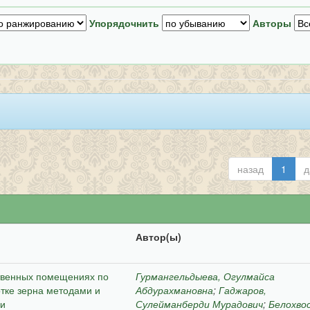
Упорядочнить
Авторы
назад
1
д
Автор(ы)
ственных помещениях по
Гурмангельдыева, Огулмайса
тке зерна методами и
Абдурахмановна
;
Гаджаров,
ии
Сулейманберди Мурадович
;
Белохво