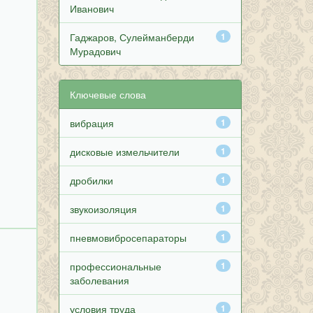
Иванович
Гаджаров, Сулейманберди
1
Мурадович
Ключевые слова
вибрация
1
дисковые измельчители
1
дробилки
1
звукоизоляция
1
пневмовибросепараторы
1
профессиональные
1
заболевания
условия труда
1