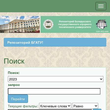
Skip
navigation
Репозиторий БГАТУ!
Поиск
Поиск:
запрос
Текущие фильтры: