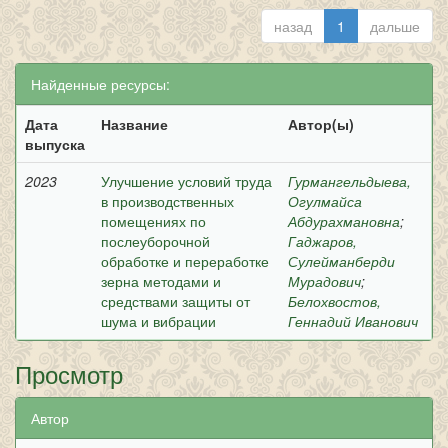
назад
1
дальше
Найденные ресурсы:
Дата
Название
Автор(ы)
выпуска
2023
Улучшение условий труда
Гурмангельдыева,
в производственных
Огулмайса
помещениях по
Абдурахмановна
;
послеуборочной
Гаджаров,
обработке и переработке
Сулейманберди
зерна методами и
Мурадович
;
средствами защиты от
Белохвостов,
шума и вибрации
Геннадий Иванович
Просмотр
Автор