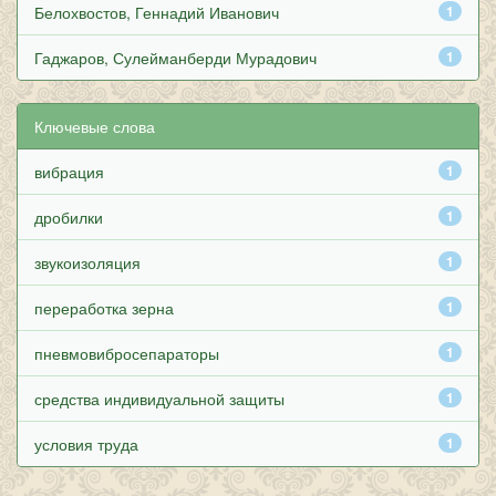
Белохвостов, Геннадий Иванович
1
Гаджаров, Сулейманберди Мурадович
1
Ключевые слова
вибрация
1
дробилки
1
звукоизоляция
1
переработка зерна
1
пневмовибросепараторы
1
средства индивидуальной защиты
1
условия труда
1