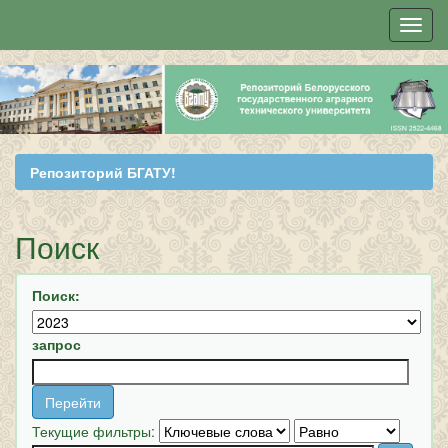
Skip
navigation
Репозиторий БГАТУ!
Поиск
Поиск:
запрос
Текущие фильтры: