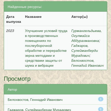
Найденные ресурсы:
Дата
Название
Автор(ы)
выпуска
2023
Улучшение условий труда
Гурмангельдыева,
в производственных
Огулмайса
помещениях по
Абдурахмановна
;
послеуборочной
Гаджаров,
обработке и переработке
Сулейманберди
зерна методами и
Мурадович
;
средствами защиты от
Белохвостов,
шума и вибрации
Геннадий Иванович
Просмотр
Автор
Белохвостов, Геннадий Иванович
1
Гаджаров, Сулейманберди Мурадович
1