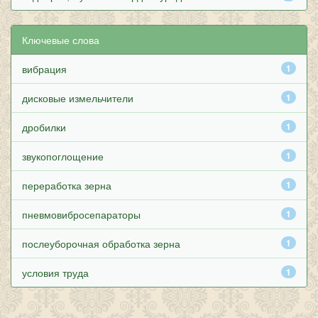
Ключевые слова
вибрация
1
дисковые измельчители
1
дробилки
1
звукопоглощение
1
переработка зерна
1
пневмовибросепараторы
1
послеуборочная обработка зерна
1
условия труда
1