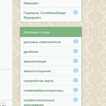
Иванович
Гаджаров, Сулейманберди
1
Мурадович
Ключевые слова
дисковые измельчители
1
дробилки
1
звукоизоляция
1
звукопоглощение
1
переработка зерна
1
пневмовибросепараторы
1
профессиональные
1
заболевания