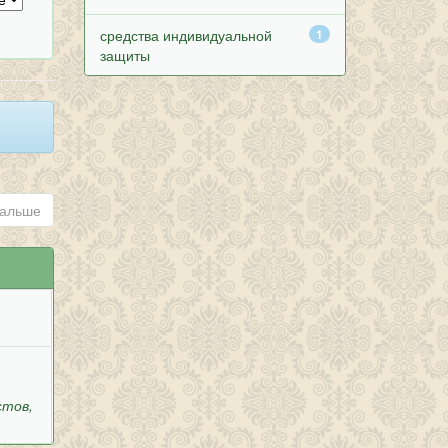
средства индивидуальной
1
защиты
альше
стов,