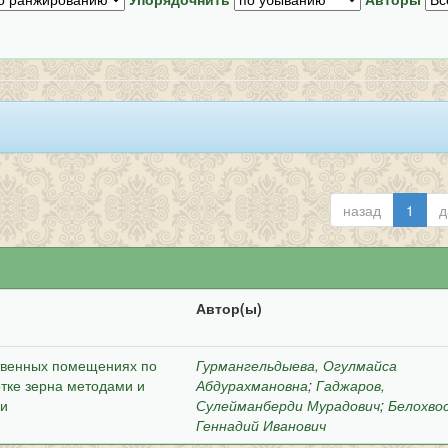
назад
1
д
Автор(ы)
ственных помещениях по
Гурмангельдыева, Огулмайса
тке зерна методами и
Абдурахмановна
;
Гаджаров,
ии
Сулейманберди Мурадович
;
Белохво
Геннадий Иванович