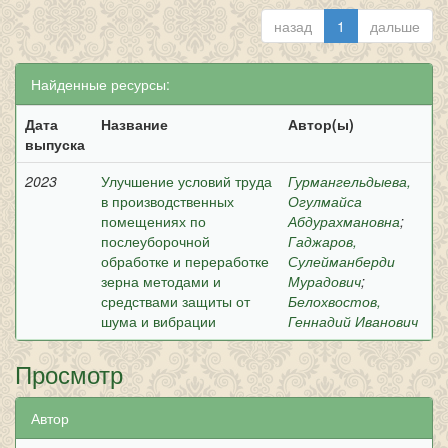
назад
1
дальше
Найденные ресурсы:
Дата
Название
Автор(ы)
выпуска
2023
Улучшение условий труда
Гурмангельдыева,
в производственных
Огулмайса
помещениях по
Абдурахмановна
;
послеуборочной
Гаджаров,
обработке и переработке
Сулейманберди
зерна методами и
Мурадович
;
средствами защиты от
Белохвостов,
шума и вибрации
Геннадий Иванович
Просмотр
Автор