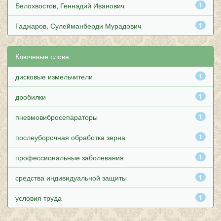
Белохвостов, Геннадий Иванович
1
Гаджаров, Сулейманберди Мурадович
1
Ключевые слова
дисковые измельчители
1
дробилки
1
пневмовибросепараторы
1
послеуборочная обработка зерна
1
профессиональные заболевания
1
средства индивидуальной защиты
1
условия труда
1