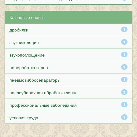
Ключевые слова
дробилки
1
звукоизоляция
1
звукопоглощение
1
переработка зерна
1
пневмовибросепараторы
1
послеуборочная обработка зерна
1
профессиональные заболевания
1
условия труда
1