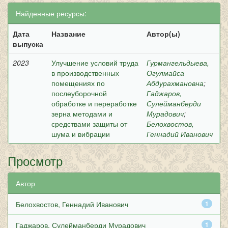
Найденные ресурсы:
Дата
Название
Автор(ы)
выпуска
2023
Улучшение условий труда
Гурмангельдыева,
в производственных
Огулмайса
помещениях по
Абдурахмановна
;
послеуборочной
Гаджаров,
обработке и переработке
Сулейманберди
зерна методами и
Мурадович
;
средствами защиты от
Белохвостов,
шума и вибрации
Геннадий Иванович
Просмотр
Автор
Белохвостов, Геннадий Иванович
1
Гаджаров, Сулейманберди Мурадович
1