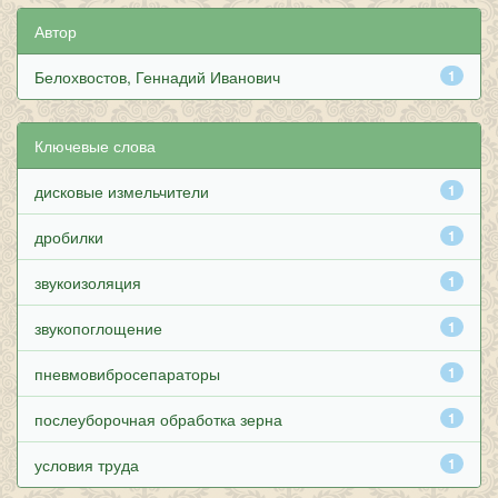
Автор
Белохвостов, Геннадий Иванович
1
Ключевые слова
дисковые измельчители
1
дробилки
1
звукоизоляция
1
звукопоглощение
1
пневмовибросепараторы
1
послеуборочная обработка зерна
1
условия труда
1