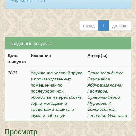
Результаты 1-1 из 1.
назад
1
дальше
Найденные ресурсы:
Дата
Название
Автор(ы)
выпуска
2023
Улучшение условий труда
Гурмангельдыева,
в производственных
Огулмайса
помещениях по
Абдурахмановна
;
послеуборочной
Гаджаров,
обработке и переработке
Сулейманберди
зерна методами и
Мурадович
;
средствами защиты от
Белохвостов,
шума и вибрации
Геннадий Иванович
Просмотр