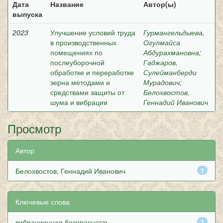
Дата
Название
Автор(ы)
выпуска
2023
Улучшение условий труда
Гурмангельдыева,
в производственных
Огулмайса
помещениях по
Абдурахмановна
;
послеуборочной
Гаджаров,
обработке и переработке
Сулейманберди
зерна методами и
Мурадович
;
средствами защиты от
Белохвостов,
шума и вибрации
Геннадий Иванович
Просмотр
Автор
Белохвостов, Геннадий Иванович
1
Ключевые слова
вибрационная безопасность
1