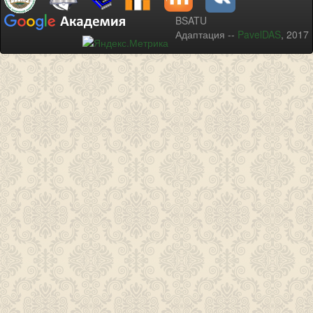
BSATU
Адаптация --
PavelDAS
, 2017