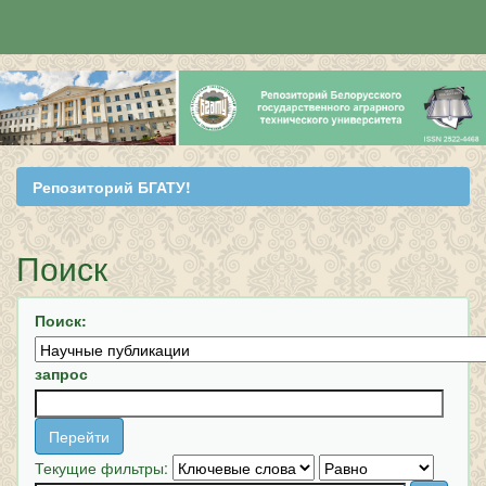
Skip
navigation
Репозиторий БГАТУ!
Поиск
Поиск:
запрос
Текущие фильтры: