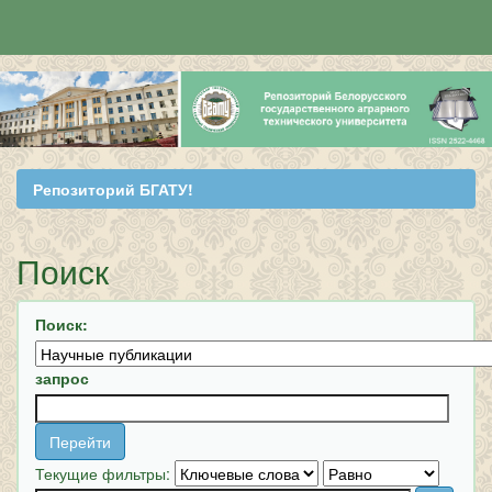
Skip
navigation
Репозиторий БГАТУ!
Поиск
Поиск:
запрос
Текущие фильтры: