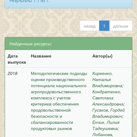
Результаты 1-1 из 1.
назад
1
дальше
Найденные ресурсы:
Дата
Название
Автор(ы)
выпуска
2018
Методологические подходы
Киреенко,
оценки производственного
Наталья
потенциала национального
Владимировна
;
агропродовольственного
Кондратенко,
комплекса с учетом
Светлана
критериев обеспечения
Александровна
;
продовольственной
Гусаков, Гордей
безопасности и
Владимирович
;
сбалансированности
Ёнчик, Лилия
продуктовых рынков
Тадеушевна
;
Лобанова,