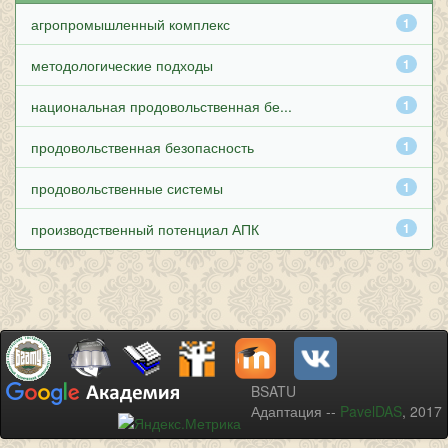
агропромышленный комплекс
1
методологические подходы
1
национальная продовольственная бе...
1
продовольственная безопасность
1
продовольственные системы
1
производственный потенциал АПК
1
BSATU
Адаптация --
PavelDAS
, 2017