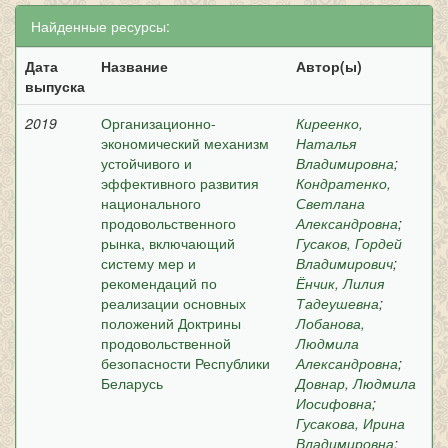
Найденные ресурсы:
Дата
Название
Автор(ы)
выпуска
2019
Организационно-
Киреенко,
экономический механизм
Наталья
устойчивого и
Владимировна
;
эффективного развития
Кондратенко,
национального
Светлана
продовольственного
Александровна
;
рынка, включающий
Гусаков, Гордей
систему мер и
Владимирович
;
рекомендаций по
Ёнчик, Лилия
реализации основных
Тадеушевна
;
положений Доктрины
Лобанова,
продовольственной
Людмила
безопасности Республики
Александровна
;
Беларусь
Довнар, Людмила
Иосифовна
;
Гусакова, Ирина
Владимировна
;