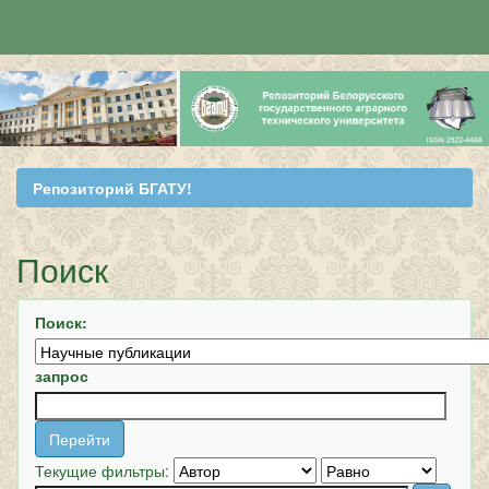
Skip
navigation
Репозиторий БГАТУ!
Поиск
Поиск:
запрос
Текущие фильтры: