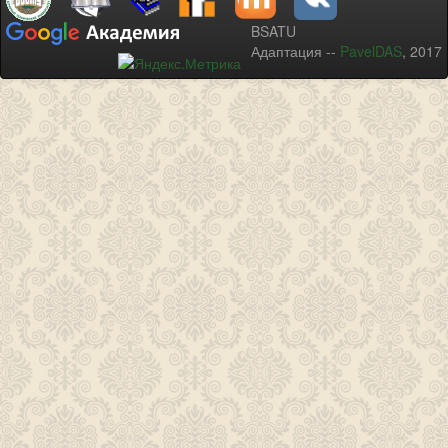
BSATU
Адаптация --
PavelDAS
, 2017