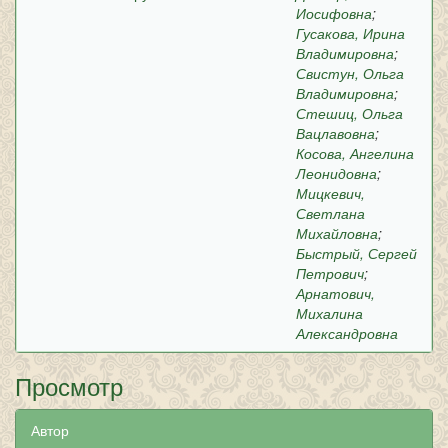
Иосифовна
;
Гусакова, Ирина
Владимировна
;
Свистун, Ольга
Владимировна
;
Стешиц, Ольга
Вацлавовна
;
Косова, Ангелина
Леонидовна
;
Мицкевич,
Светлана
Михайловна
;
Быстрый, Сергей
Петрович
;
Арнатович,
Михалина
Александровна
Просмотр
Автор