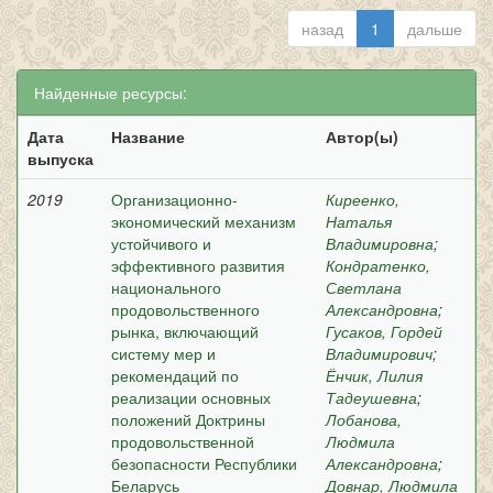
назад
1
дальше
Найденные ресурсы:
Дата
Название
Автор(ы)
выпуска
2019
Организационно-
Киреенко,
экономический механизм
Наталья
устойчивого и
Владимировна
;
эффективного развития
Кондратенко,
национального
Светлана
продовольственного
Александровна
;
рынка, включающий
Гусаков, Гордей
систему мер и
Владимирович
;
рекомендаций по
Ёнчик, Лилия
реализации основных
Тадеушевна
;
положений Доктрины
Лобанова,
продовольственной
Людмила
безопасности Республики
Александровна
;
Беларусь
Довнар, Людмила