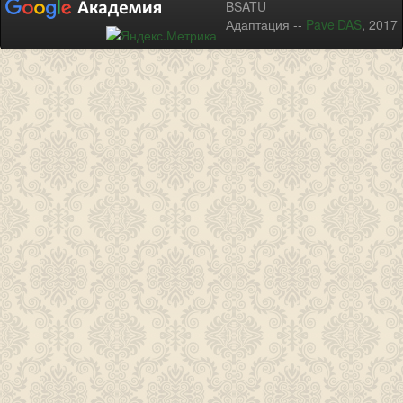
BSATU
Адаптация --
PavelDAS
, 2017