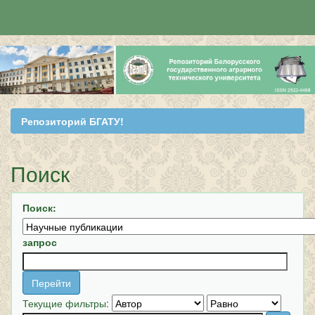
Skip
navigation
Репозиторий БГАТУ!
Поиск
Поиск:
запрос
Текущие фильтры: