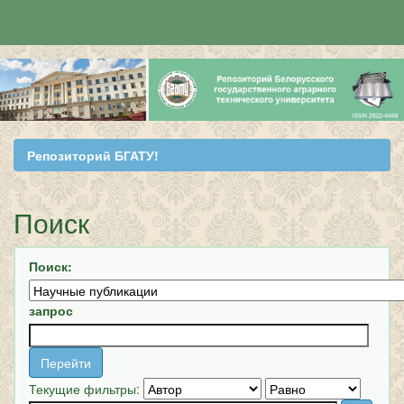
Skip
navigation
Репозиторий БГАТУ!
Поиск
Поиск:
запрос
Текущие фильтры: