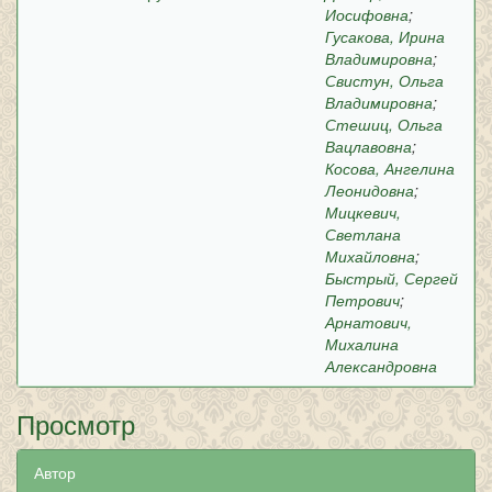
Иосифовна
;
Гусакова, Ирина
Владимировна
;
Свистун, Ольга
Владимировна
;
Стешиц, Ольга
Вацлавовна
;
Косова, Ангелина
Леонидовна
;
Мицкевич,
Светлана
Михайловна
;
Быстрый, Сергей
Петрович
;
Арнатович,
Михалина
Александровна
Просмотр
Автор