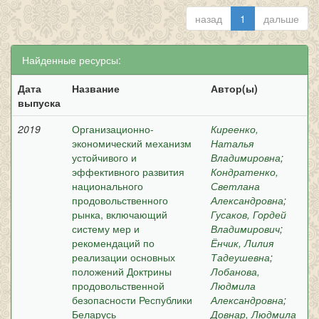
назад
1
дальше
Найденные ресурсы:
Дата
Название
Автор(ы)
выпуска
2019
Организационно-
Киреенко,
экономический механизм
Наталья
устойчивого и
Владимировна
;
эффективного развития
Кондратенко,
национального
Светлана
продовольственного
Александровна
;
рынка, включающий
Гусаков, Гордей
систему мер и
Владимирович
;
рекомендаций по
Ёнчик, Лилия
реализации основных
Тадеушевна
;
положений Доктрины
Лобанова,
продовольственной
Людмила
безопасности Республики
Александровна
;
Беларусь
Довнар, Людмила