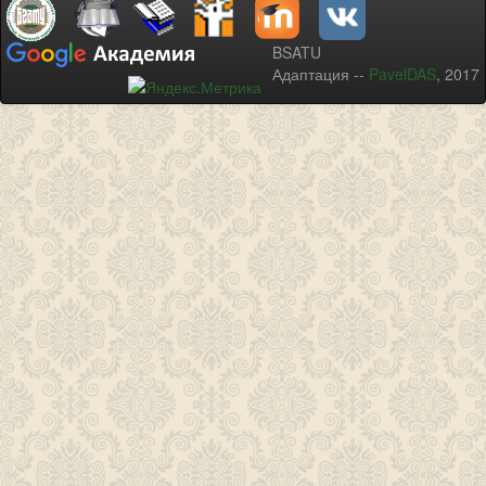
BSATU
Адаптация --
PavelDAS
, 2017