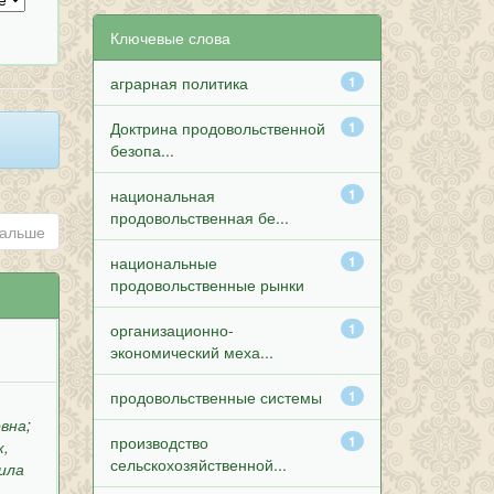
Ключевые слова
аграрная политика
1
Доктрина продовольственной
1
безопа...
национальная
1
продовольственная бе...
альше
национальные
1
продовольственные рынки
организационно-
1
экономический меха...
продовольственные системы
1
овна
;
производство
1
к,
сельскохозяйственной...
ила