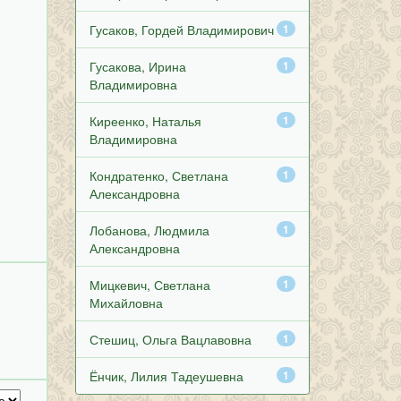
Гусаков, Гордей Владимирович
1
Гусакова, Ирина
1
Владимировна
Киреенко, Наталья
1
Владимировна
Кондратенко, Светлана
1
Александровна
Лобанова, Людмила
1
Александровна
Мицкевич, Светлана
1
Михайловна
Стешиц, Ольга Вацлавовна
1
Ёнчик, Лилия Тадеушевна
1