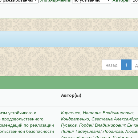
назад
1
д
Автор(ы)
зм устойчивого и
Киреенко, Наталья Владимировна
;
о продовольственного
Кондратенко, Светлана Александр
комендаций по реализации
Гусаков, Гордей Владимирович
;
Ёнчи
ольственной безопасности
Лилия Тадеушевна
;
Лобанова, Людм
Александровна
;
Довнар, Людмила