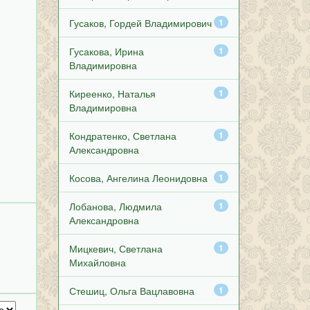
Гусаков, Гордей Владимирович
1
Гусакова, Ирина
1
Владимировна
Киреенко, Наталья
1
Владимировна
Кондратенко, Светлана
1
Александровна
Косова, Ангелина Леонидовна
1
Лобанова, Людмила
1
Александровна
Мицкевич, Светлана
1
Михайловна
Стешиц, Ольга Вацлавовна
1