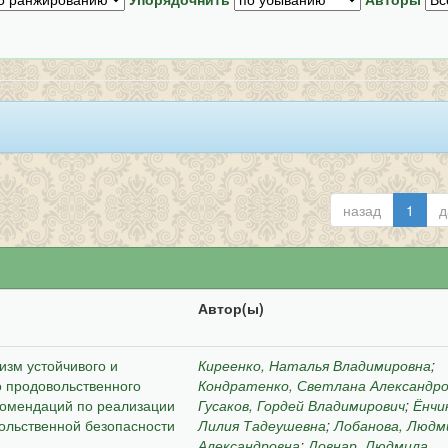
назад
1
д
Автор(ы)
зм устойчивого и
Киреенко, Наталья Владимировна
;
о продовольственного
Кондратенко, Светлана Александр
комендаций по реализации
Гусаков, Гордей Владимирович
;
Ёнчи
ольственной безопасности
Лилия Тадеушевна
;
Лобанова, Людм
Александровна
;
Довнар, Людмила