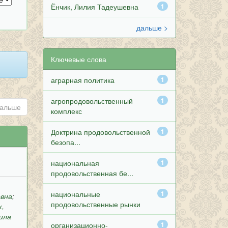
Ёнчик, Лилия Тадеушевна
1
дальше >
Ключевые слова
аграрная политика
1
агропродовольственный
1
альше
комплекс
Доктрина продовольственной
1
безопа...
национальная
1
продовольственная бе...
национальные
1
овна
;
продовольственные рынки
к,
ила
организационно-
1