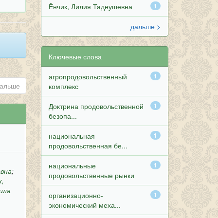
Ёнчик, Лилия Тадеушевна
1
дальше >
Ключевые слова
агропродовольственный
1
альше
комплекс
Доктрина продовольственной
1
безопа...
национальная
1
продовольственная бе...
национальные
1
овна
;
продовольственные рынки
к,
ила
организационно-
1
экономический меха...