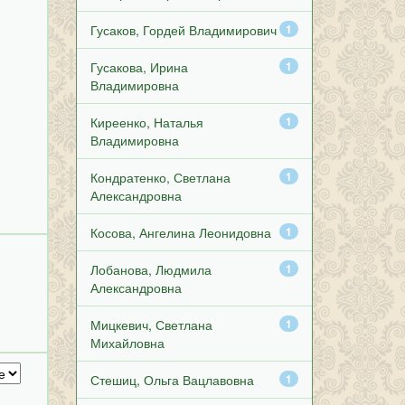
Гусаков, Гордей Владимирович
1
Гусакова, Ирина
1
Владимировна
Киреенко, Наталья
1
Владимировна
Кондратенко, Светлана
1
Александровна
Косова, Ангелина Леонидовна
1
Лобанова, Людмила
1
Александровна
Мицкевич, Светлана
1
Михайловна
Стешиц, Ольга Вацлавовна
1