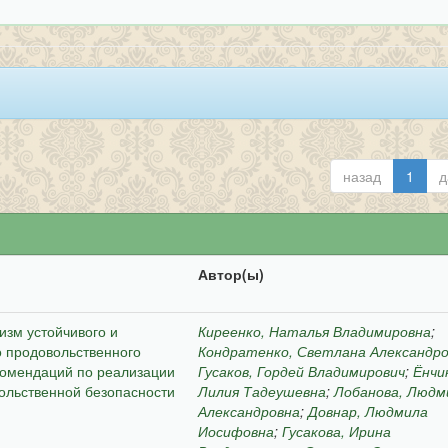
назад
1
д
Автор(ы)
зм устойчивого и
Киреенко, Наталья Владимировна
;
о продовольственного
Кондратенко, Светлана Александр
комендаций по реализации
Гусаков, Гордей Владимирович
;
Ёнчи
ольственной безопасности
Лилия Тадеушевна
;
Лобанова, Людм
Александровна
;
Довнар, Людмила
Иосифовна
;
Гусакова, Ирина