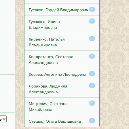
Гусаков, Гордей Владимирович
1
Гусакова, Ирина
1
Владимировна
Киреенко, Наталья
1
Владимировна
Кондратенко, Светлана
1
Александровна
Косова, Ангелина Леонидовна
1
Лобанова, Людмила
1
Александровна
Мицкевич, Светлана
1
Михайловна
Стешиц, Ольга Вацлавовна
1