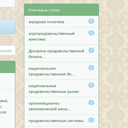
Ключевые слова
аграрная политика
1
агропродовольственный
1
комплекс
альше
Доктрина продовольственной
1
безопа...
национальная
1
продовольственная бе...
национальные
1
продовольственные рынки
овна
;
организационно-
1
к,
экономический меха...
ила
продовольственные системы
1