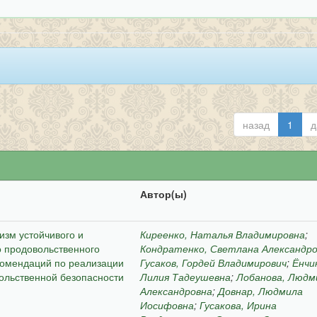
назад
1
д
Автор(ы)
зм устойчивого и
Киреенко, Наталья Владимировна
;
о продовольственного
Кондратенко, Светлана Александр
комендаций по реализации
Гусаков, Гордей Владимирович
;
Ёнчи
ольственной безопасности
Лилия Тадеушевна
;
Лобанова, Людм
Александровна
;
Довнар, Людмила
Иосифовна
;
Гусакова, Ирина