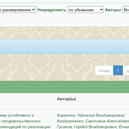
Упорядочнить
Авторы
назад
1
д
Автор(ы)
зм устойчивого и
Киреенко, Наталья Владимировна
;
о продовольственного
Кондратенко, Светлана Александр
комендаций по реализации
Гусаков, Гордей Владимирович
;
Ёнчи