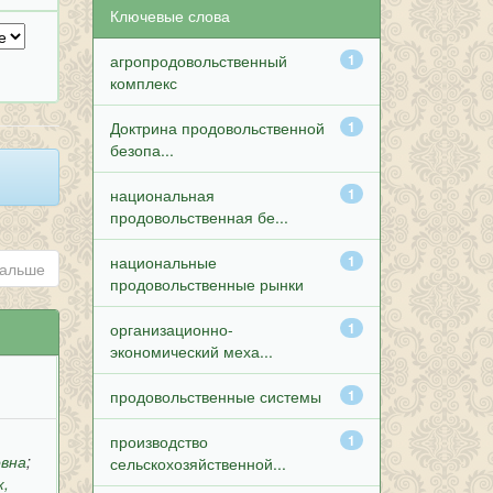
Ключевые слова
агропродовольственный
1
комплекс
Доктрина продовольственной
1
безопа...
национальная
1
продовольственная бе...
национальные
1
альше
продовольственные рынки
организационно-
1
экономический меха...
продовольственные системы
1
производство
1
овна
;
сельскохозяйственной...
к,