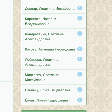
Довнар, Людмила Иосифовна
1
Киреенко, Наталья
1
Владимировна
Кондратенко, Светлана
1
Александровна
Косова, Ангелина Леонидовна
1
Лобанова, Людмила
1
Александровна
Мицкевич, Светлана
1
Михайловна
Стешиц, Ольга Вацлавовна
1
Ёнчик, Лилия Тадеушевна
1