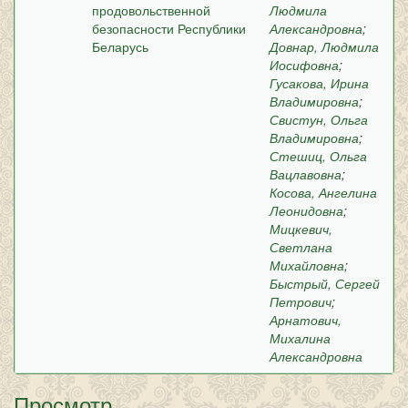
продовольственной
Людмила
безопасности Республики
Александровна
;
Беларусь
Довнар, Людмила
Иосифовна
;
Гусакова, Ирина
Владимировна
;
Свистун, Ольга
Владимировна
;
Стешиц, Ольга
Вацлавовна
;
Косова, Ангелина
Леонидовна
;
Мицкевич,
Светлана
Михайловна
;
Быстрый, Сергей
Петрович
;
Арнатович,
Михалина
Александровна
Просмотр