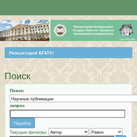
Skip
navigation
Репозиторий БГАТУ!
Поиск
Поиск:
запрос
Текущие фильтры: