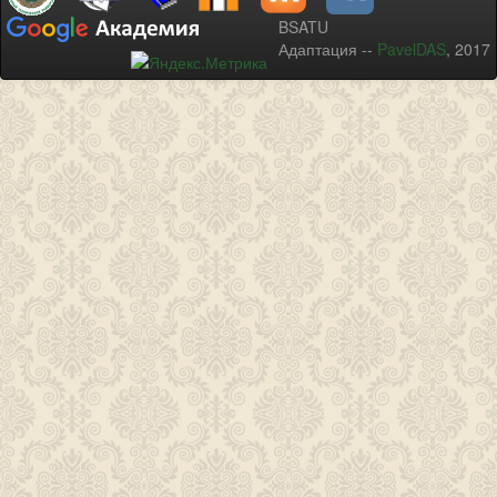
BSATU
Адаптация --
PavelDAS
, 2017