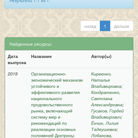
Результаты 1-1 из 1.
назад
1
дальше
Найденные ресурсы:
Дата
Название
Автор(ы)
выпуска
2019
Организационно-
Киреенко,
экономический механизм
Наталья
устойчивого и
Владимировна
;
эффективного развития
Кондратенко,
национального
Светлана
продовольственного
Александровна
;
рынка, включающий
Гусаков, Гордей
систему мер и
Владимирович
;
рекомендаций по
Ёнчик, Лилия
реализации основных
Тадеушевна
;
положений Доктрины
Лобанова,