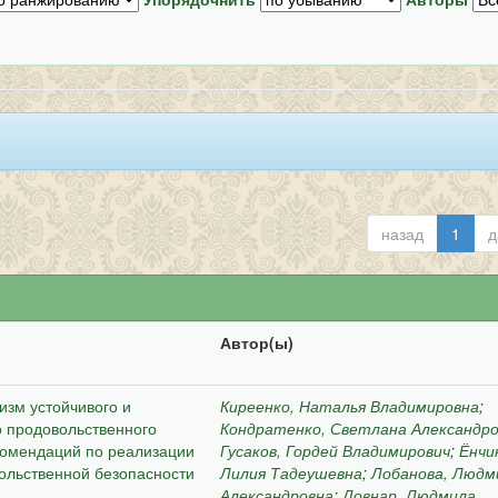
назад
1
д
Автор(ы)
зм устойчивого и
Киреенко, Наталья Владимировна
;
о продовольственного
Кондратенко, Светлана Александр
комендаций по реализации
Гусаков, Гордей Владимирович
;
Ёнчи
ольственной безопасности
Лилия Тадеушевна
;
Лобанова, Людм
Александровна
;
Довнар, Людмила