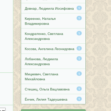
Довнар, Людмила Иосифовна
1
Киреенко, Наталья
1
Владимировна
Кондратенко, Светлана
1
Александровна
Косова, Ангелина Леонидовна
1
Лобанова, Людмила
1
Александровна
Мицкевич, Светлана
1
Михайловна
Стешиц, Ольга Вацлавовна
1
Ёнчик, Лилия Тадеушевна
1