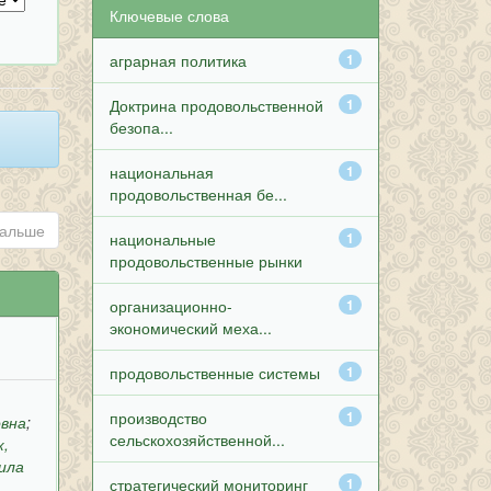
Ключевые слова
аграрная политика
1
Доктрина продовольственной
1
безопа...
национальная
1
продовольственная бе...
альше
национальные
1
продовольственные рынки
организационно-
1
экономический меха...
продовольственные системы
1
производство
1
овна
;
сельскохозяйственной...
к,
ила
стратегический мониторинг
1