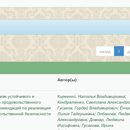
назад
1
д
Автор(ы)
зм устойчивого и
Киреенко, Наталья Владимировна
;
о продовольственного
Кондратенко, Светлана Александр
комендаций по реализации
Гусаков, Гордей Владимирович
;
Ёнчи
ольственной безопасности
Лилия Тадеушевна
;
Лобанова, Людм
Александровна
;
Довнар, Людмила
Иосифовна
;
Гусакова, Ирина