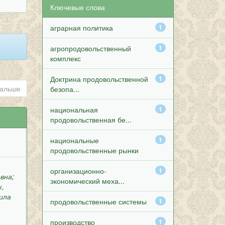
Ключевые слова
аграрная политика
1
агропродовольственный
1
комплекс
Доктрина продовольственной
1
альше
безопа...
национальная
1
продовольственная бе...
национальные
1
продовольственные рынки
организационно-
1
овна
;
экономический меха...
к,
ила
продовольственные системы
1
производство
1