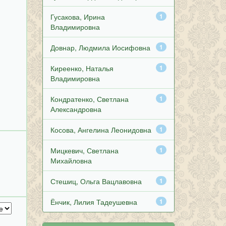
Гусакова, Ирина
1
Владимировна
Довнар, Людмила Иосифовна
1
Киреенко, Наталья
1
Владимировна
Кондратенко, Светлана
1
Александровна
Косова, Ангелина Леонидовна
1
Мицкевич, Светлана
1
Михайловна
Стешиц, Ольга Вацлавовна
1
Ёнчик, Лилия Тадеушевна
1