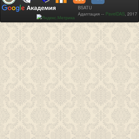
BSATU
Адаптация --
PavelDAS
, 2017