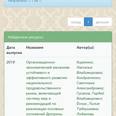
Результаты 1-1 из 1.
назад
1
дальше
Найденные ресурсы:
Дата
Название
Автор(ы)
выпуска
2019
Организационно-
Киреенко,
экономический механизм
Наталья
устойчивого и
Владимировна
;
эффективного развития
Кондратенко,
национального
Светлана
продовольственного
Александровна
;
рынка, включающий
Гусаков, Гордей
систему мер и
Владимирович
;
рекомендаций по
Ёнчик, Лилия
реализации основных
Тадеушевна
;
положений Доктрины
Лобанова,