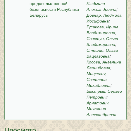
продовольственной
Людмила
безопасности Республики
Александровна
;
Беларусь
Довнар, Людмила
Иосифовна
;
Гусакова, Ирина
Владимировна
;
Свистун, Ольга
Владимировна
;
Стешиц, Ольга
Вацлавовна
;
Косова, Ангелина
Леонидовна
;
Мицкевич,
Светлана
Михайловна
;
Быстрый, Сергей
Петрович
;
Арнатович,
Михалина
Александровна
Просмотр