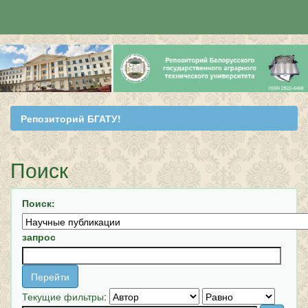
Skip
navigation
Репозиторий БГАТУ!
Поиск
Поиск:
запрос
Текущие фильтры: