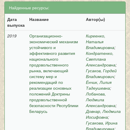
Найденные ресурсы:
Дата
Название
Автор(ы)
выпуска
2019
Организационно-
Киреенко,
экономический механизм
Наталья
устойчивого и
Владимировна
;
эффективного развития
Кондратенко,
национального
Светлана
продовольственного
Александровна
;
рынка, включающий
Гусаков, Гордей
систему мер и
Владимирович
;
рекомендаций по
Ёнчик, Лилия
реализации основных
Тадеушевна
;
положений Доктрины
Лобанова,
продовольственной
Людмила
безопасности Республики
Александровна
;
Беларусь
Довнар, Людмила
Иосифовна
;
Гусакова, Ирина
Владимировна
;