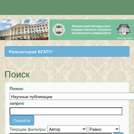
Skip
navigation
Репозиторий БГАТУ!
Поиск
Поиск:
запрос
Текущие фильтры: