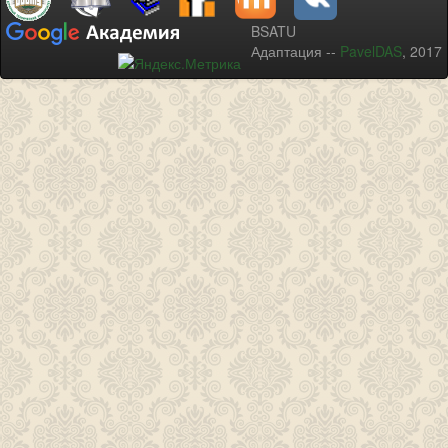
BSATU
Адаптация --
PavelDAS
, 2017