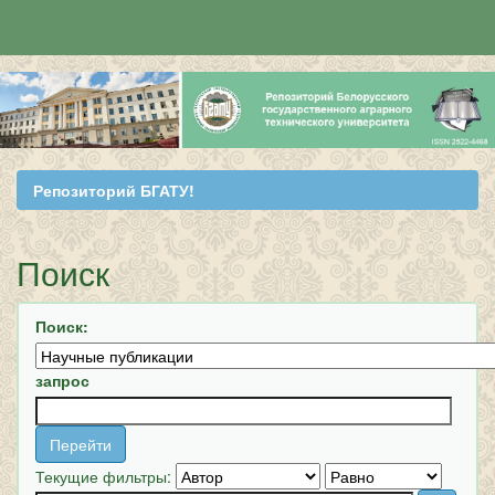
Skip
navigation
Репозиторий БГАТУ!
Поиск
Поиск:
запрос
Текущие фильтры: