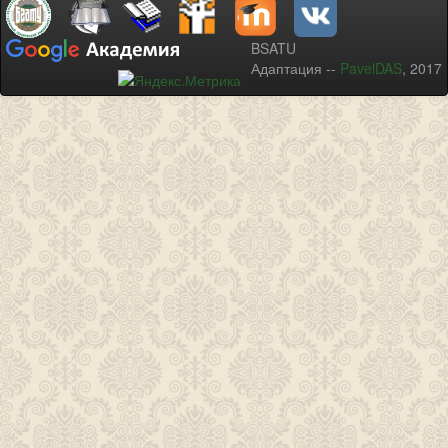
BSATU
Адаптация --
PavelDAS
, 2017