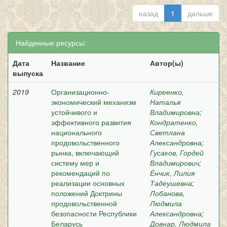
назад
1
дальше
Найденные ресурсы:
Дата
Название
Автор(ы)
выпуска
2019
Организационно-
Киреенко,
экономический механизм
Наталья
устойчивого и
Владимировна
;
эффективного развития
Кондратенко,
национального
Светлана
продовольственного
Александровна
;
рынка, включающий
Гусаков, Гордей
систему мер и
Владимирович
;
рекомендаций по
Ёнчик, Лилия
реализации основных
Тадеушевна
;
положений Доктрины
Лобанова,
продовольственной
Людмила
безопасности Республики
Александровна
;
Беларусь
Довнар, Людмила