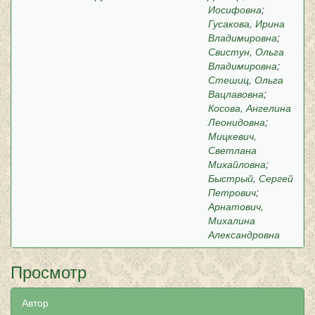
Иосифовна
;
Гусакова, Ирина
Владимировна
;
Свистун, Ольга
Владимировна
;
Стешиц, Ольга
Вацлавовна
;
Косова, Ангелина
Леонидовна
;
Мицкевич,
Светлана
Михайловна
;
Быстрый, Сергей
Петрович
;
Арнатович,
Михалина
Александровна
Просмотр
Автор