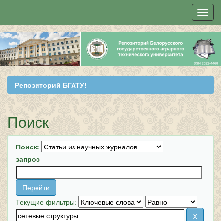
Skip
navigation
Репозиторий БГАТУ!
Поиск
Поиск:
запрос
Текущие фильтры: