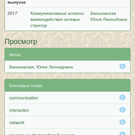
выпуска
2017
Коммуникативные аспекты
Баньковская,
взаимодействия сетевых
Юлия Леонидовна
структур
Просмотр
Автор
Баньковская, Юлия Леонидовна
1
Ключевые слова
communication
1
interaction
1
network
1
социально-философский анализ
1