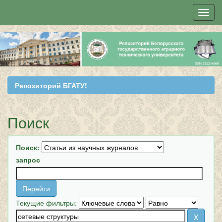
Skip
navigation
Репозиторий БГАТУ!
Поиск
Поиск:
запрос
Текущие фильтры: