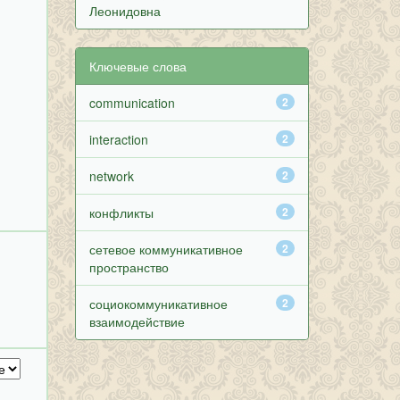
Леонидовна
Ключевые слова
communication
2
interaction
2
network
2
конфликты
2
сетевое коммуникативное
2
пространство
социокоммуникативное
2
взаимодействие