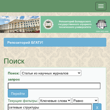
Skip
navigation
Репозиторий БГАТУ!
Поиск
Поиск:
запрос
Текущие фильтры: