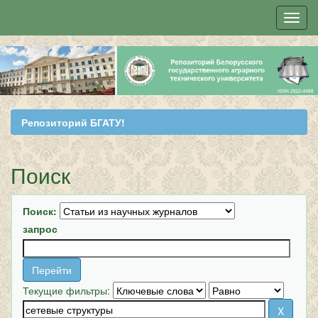
Skip
navigation
Репозиторий БГАТУ!
Поиск
Поиск:
запрос
Текущие фильтры: