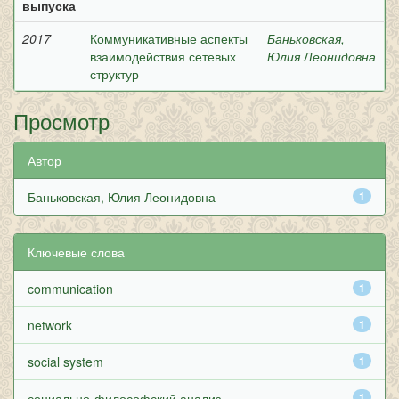
выпуска
2017
Коммуникативные аспекты
Баньковская,
взаимодействия сетевых
Юлия Леонидовна
структур
Просмотр
Автор
Баньковская, Юлия Леонидовна
1
Ключевые слова
communication
1
network
1
social system
1
социально-философский анализ
1