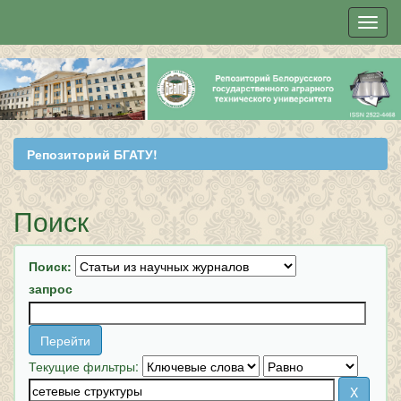
Skip
navigation
Репозиторий БГАТУ!
Поиск
Поиск:
запрос
Текущие фильтры: