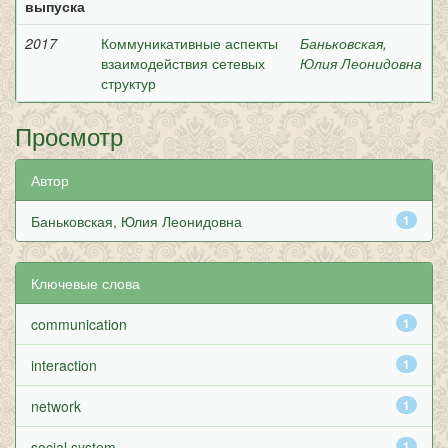
выпуска
2017
Коммуникативные аспекты
Баньковская,
взаимодействия сетевых
Юлия Леонидовна
структур
Просмотр
Автор
Баньковская, Юлия Леонидовна
1
Ключевые слова
communication
1
interaction
1
network
1
social system
1