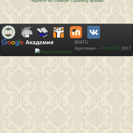
Перейти на главную страницу архива
BSATU
Адаптация --
PavelDAS
, 2017