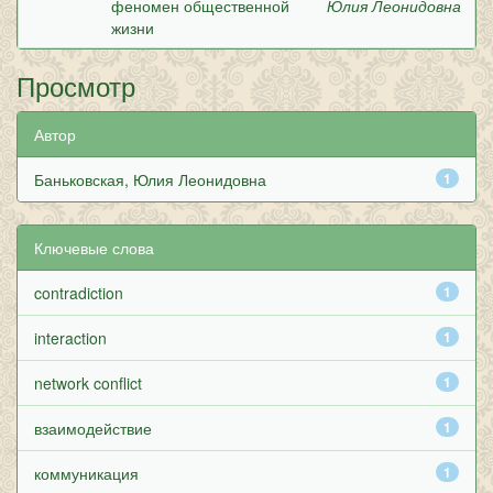
феномен общественной
Юлия Леонидовна
жизни
Просмотр
Автор
Баньковская, Юлия Леонидовна
1
Ключевые слова
contradiction
1
interaction
1
network conflict
1
взаимодействие
1
коммуникация
1