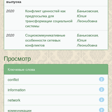
выпуска
2020
Конфликт ценностей как
Баньковская,
предпосылка для
Юлия
трансформации социальной
Леонидовна
системы
2020
Социокоммуникативные
Баньковская,
особенности сетевых
Юлия
конфликтов
Леонидовна
Просмотр
Ключевые слова
conflict
2
information
2
network
2
коммуникации
2