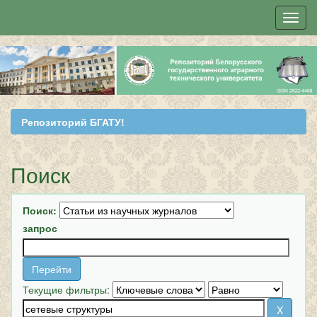
Skip
navigation
Репозиторий БГАТУ!
Поиск
Поиск:
запрос
Текущие фильтры: