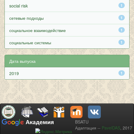
social risk
1
сетевые подходы
1
социальное взаимодействие
1
социальные системы
1
Дата выпуска
2019
1
BSATU
Адаптация --
PavelDAS
, 2017