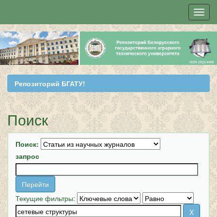
Skip
navigation
Репозиторий БГАТУ!
Поиск
Поиск:
запрос
Текущие фильтры: